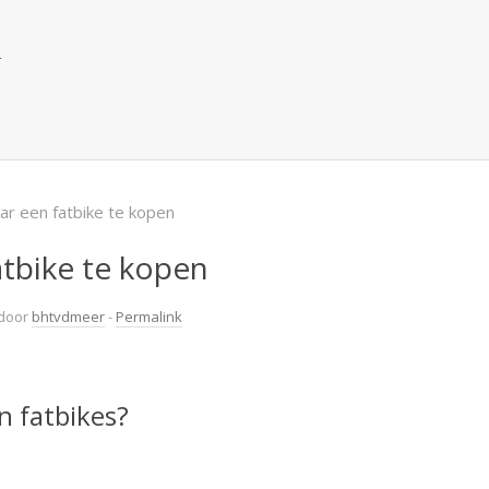
l
r een fatbike te kopen
tbike te kopen
door
bhtvdmeer
-
Permalink
n fatbikes?