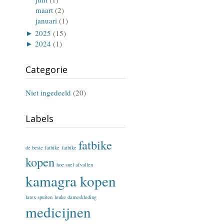
maart
(2)
januari
(1)
►
2025
(15)
►
2024
(1)
Categorie
Niet ingedeeld
(20)
Labels
fatbike
de beste fatbike
fatbike
kopen
hoe snel afvallen
kamagra kopen
latex spuiten
leuke dameskleding
medicijnen